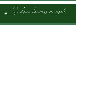
INGRESAR AQUÍ
D R E S S. C O D E
FORMAL