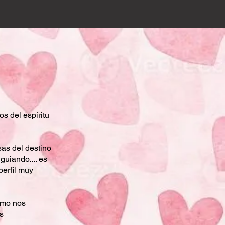
s del espíritu
as del destino
guiando.... es
erfil muy
omo nos
s