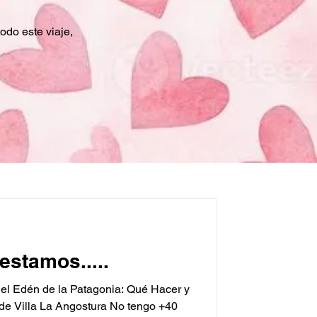
odo este viaje,
estamos.....
ín del Edén de la Patagonia: Qué Hacer y
sde Villa La Angostura No tengo +40