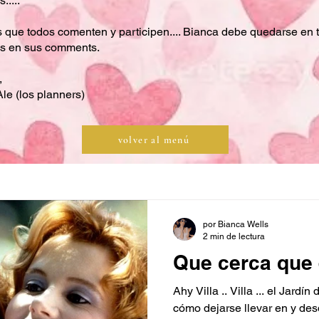
.....
que todos comenten y participen.... Bianca debe quedarse en t
s en sus comments.
,
le (los planners)
volver al menú
por Bianca Wells
2 min de lectura
Que cerca que 
Ahy Villa .. Villa ... el Jard
cómo dejarse llevar en y de