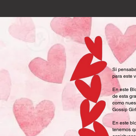
Si pensaban
para este 
En este Bl
de esta gr
como nuest
Gossip Gir
En este bl
tenemos qu